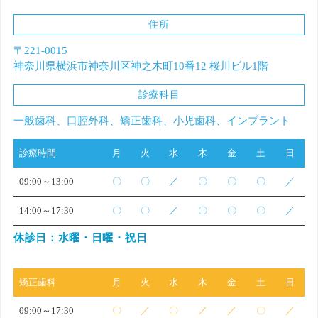
住所
〒221-0015
神奈川県横浜市神奈川区神之木町10番12 桜川ビル1階
診療科目
一般歯科、口腔外科、矯正歯科、小児歯科、インプラント
診療時間
月
火
水
木
金
土
日
09:00～13:00
〇
〇
／
〇
〇
〇
／
14:00～17:30
〇
〇
／
〇
〇
〇
／
休診日：水曜・日曜・祝日
矯正歯科
月
火
水
木
金
土
日
09:00～17:30
〇
／
〇
／
／
〇
／